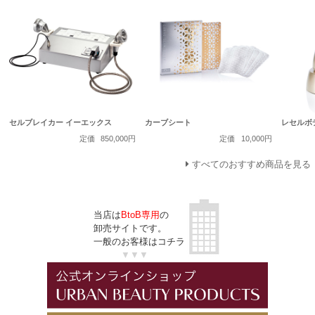
セルブレイカー イーエックス
カーブシート
レセルボ
定価
850,000円
定価
10,000円
すべてのおすすめ商品を見る
当店は
BtoB専用
の
卸売サイトです。
一般のお客様はコチラ
▼▼▼