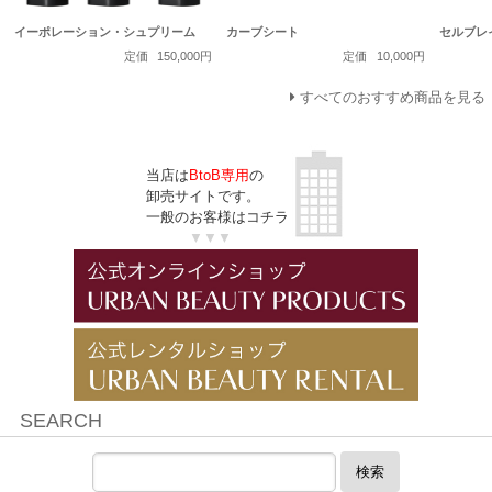
イーポレーション・シュプリーム
カーブシート
セルブレ
定価
150,000円
定価
10,000円
すべてのおすすめ商品を見る
当店は
BtoB専用
の
卸売サイトです。
一般のお客様はコチラ
▼▼▼
SEARCH
検索