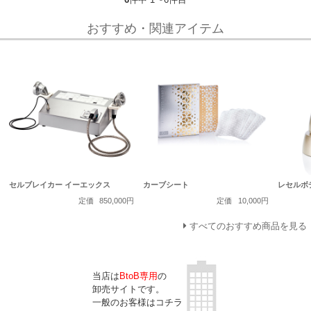
おすすめ・関連アイテム
セルブレイカー イーエックス
カーブシート
レセルボ
定価
850,000円
定価
10,000円
すべてのおすすめ商品を見る
当店は
BtoB専用
の
卸売サイトです。
一般のお客様はコチラ