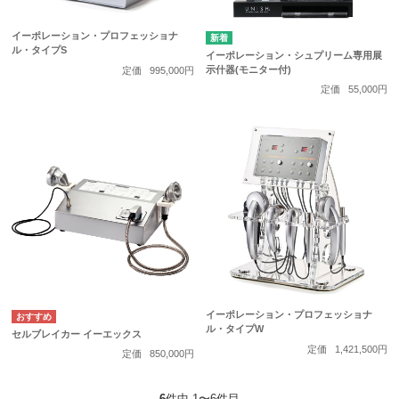
イーポレーション・プロフェッショナ
ル・タイプS
イーポレーション・シュプリーム専用展
示什器(モニター付)
定価
995,000円
定価
55,000円
イーポレーション・プロフェッショナ
ル・タイプW
セルブレイカー イーエックス
定価
1,421,500円
定価
850,000円
6
件中 1〜6件目