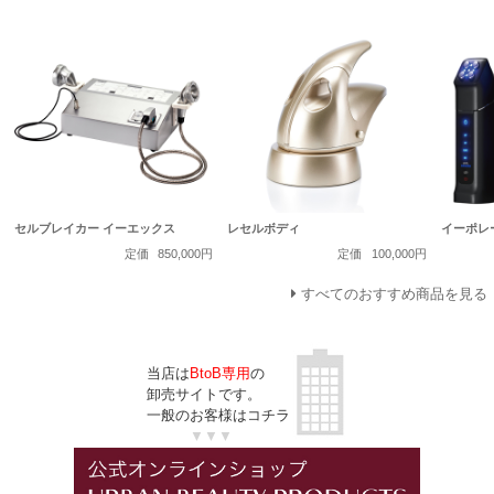
セルブレイカー イーエックス
レセルボディ
イーポレ
定価
850,000円
定価
100,000円
すべてのおすすめ商品を見る
当店は
BtoB専用
の
卸売サイトです。
一般のお客様はコチラ
▼▼▼