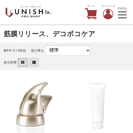
menu
筋膜リリース、デコボコケア
3
件中 1〜3件目
並び替え
表示切替